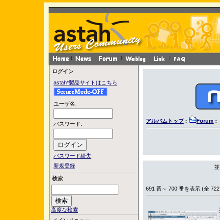
ログイン
astah*製品サイトはこちら
ユーザ名:
アルバムトップ
:
Forum
:
パスワード:
パスワード紛失
新規登録
並
検索
691 番～ 700 番を表示 (全 722
高度な検索