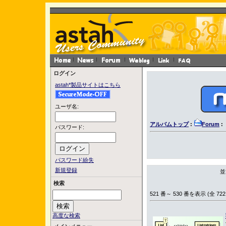
ログイン
astah*製品サイトはこちら
ユーザ名:
アルバムトップ
:
Forum
:
パスワード:
パスワード紛失
新規登録
並
検索
521 番～ 530 番を表示 (全 722
高度な検索