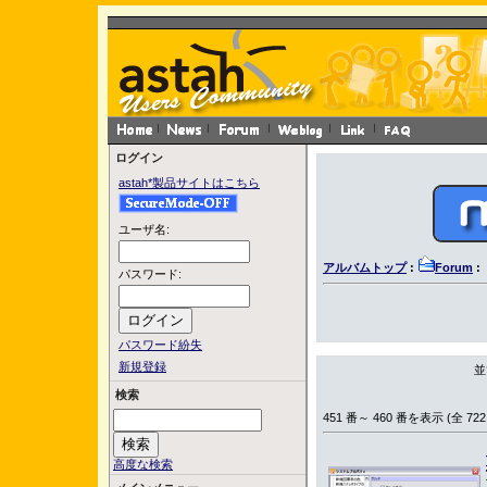
ログイン
astah*製品サイトはこちら
ユーザ名:
アルバムトップ
:
Forum
:
パスワード:
パスワード紛失
新規登録
並
検索
451 番～ 460 番を表示 (全 722
高度な検索