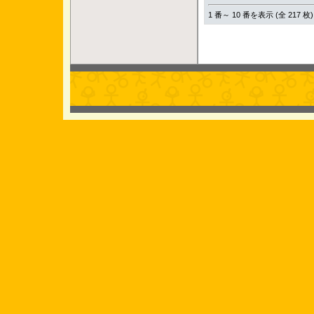
1 番～ 10 番を表示 (全 217 枚)