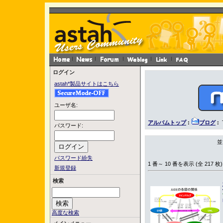
ログイン
astah*製品サイトはこちら
ユーザ名:
アルバムトップ
:
ブログ
:
パスワード:
並
パスワード紛失
1 番～ 10 番を表示 (全 217 枚)
新規登録
検索
高度な検索