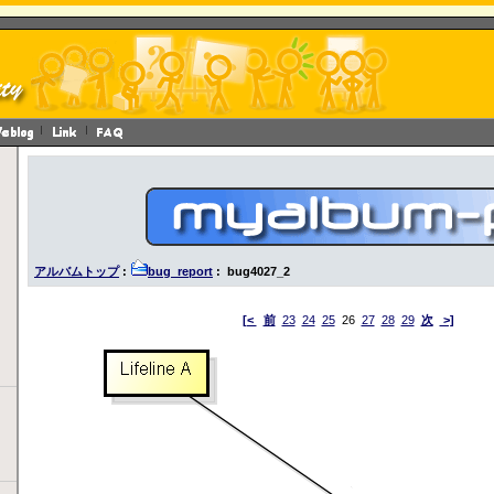
アルバムトップ
:
bug_report
: bug4027_2
[<
前
23
24
25
26
27
28
29
次
>]