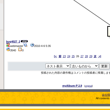
bug4027_2
webmaster
2010-4-6 5:35
3540
0
[<
前
23
24
25
26
27
28
29
次
>]
投稿された内容の著作権はコメントの投稿者に帰属しま
myAlbum-P 2.9
(
original
)
会社情
All content