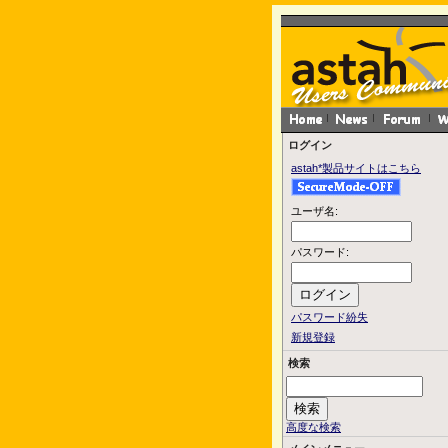
ログイン
astah*製品サイトはこちら
ユーザ名:
パスワード:
パスワード紛失
新規登録
検索
高度な検索