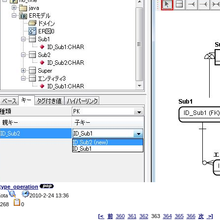
type_operation
ota
2010-2-24 13:36
5268
0
[<
前
360
361
362
363
364
365
366
次
>]