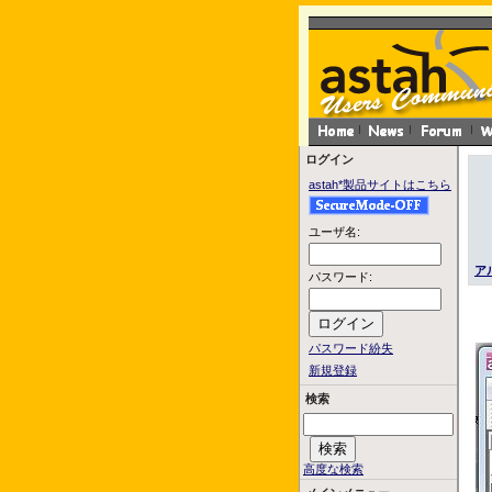
ログイン
astah*製品サイトはこちら
ユーザ名:
ア
パスワード:
パスワード紛失
新規登録
検索
高度な検索