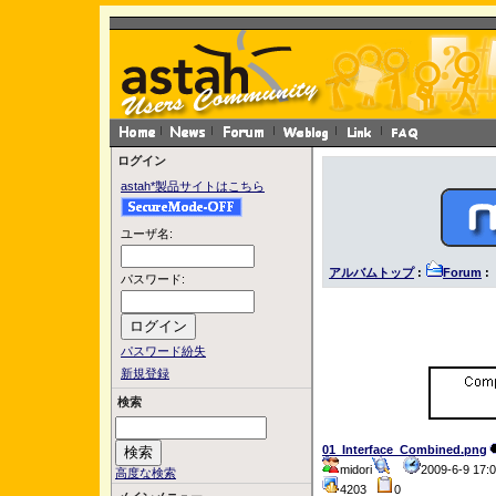
ログイン
astah*製品サイトはこちら
ユーザ名:
アルバムトップ
:
Forum
: 
パスワード:
パスワード紛失
新規登録
検索
01_Interface_Combined.png
midori
2009-6-9 17
高度な検索
4203
0