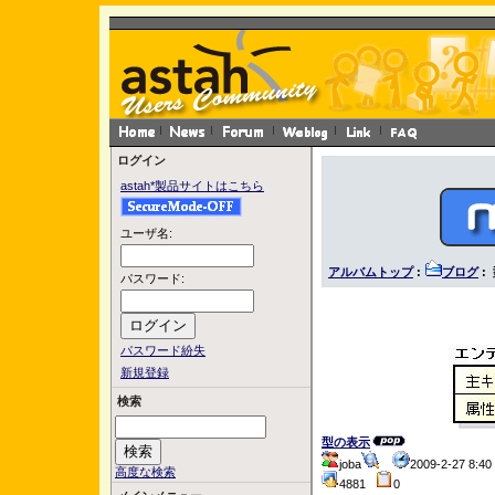
ログイン
astah*製品サイトはこちら
ユーザ名:
アルバムトップ
:
ブログ
:
パスワード:
パスワード紛失
新規登録
検索
型の表示
joba
2009-2-27 8:
高度な検索
4881
0