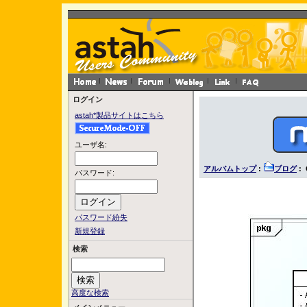
ログイン
astah*製品サイトはこちら
ユーザ名:
アルバムトップ
:
ブログ
:
パスワード:
パスワード紛失
新規登録
検索
高度な検索