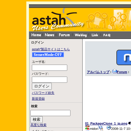
ログイン
astah*製品サイトはこちら
ユーザ名:
アルバムトップ
:
Forum
: 
パスワード:
パスワード紛失
新規登録
検索
01_PackageClone_1_jp.png
高度な検索
midori
2008-11-7 1