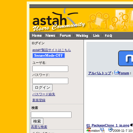
ログイン
astah*製品サイトはこちら
ユーザ名:
アルバムトップ
:
Forum
: 
パスワード:
パスワード紛失
新規登録
検索
01_PackageClone_1_jp.png
高度な検索
midori
2008-11-7 1