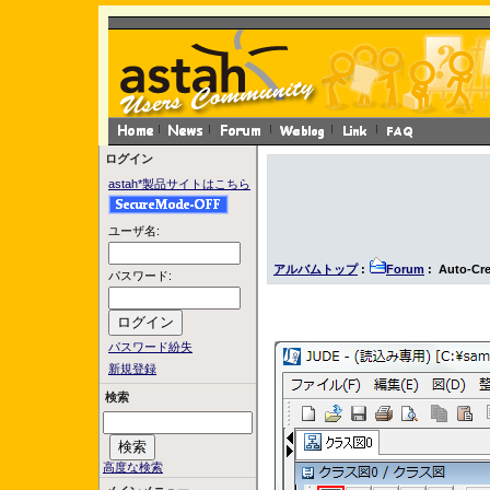
ログイン
astah*製品サイトはこちら
ユーザ名:
アルバムトップ
:
Forum
: Auto-Cre
パスワード:
パスワード紛失
新規登録
検索
高度な検索