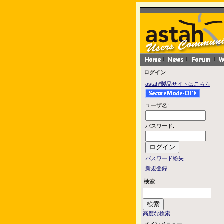
ログイン
astah*製品サイトはこちら
ユーザ名:
パスワード:
パスワード紛失
新規登録
検索
高度な検索