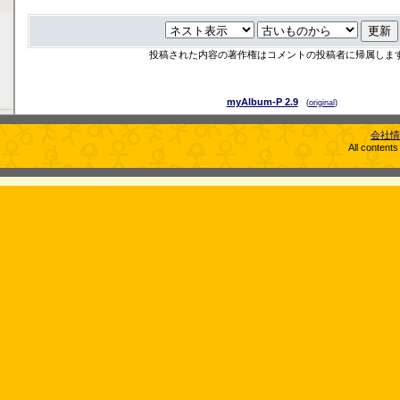
投稿された内容の著作権はコメントの投稿者に帰属しま
myAlbum-P 2.9
(
original
)
会社情
All content