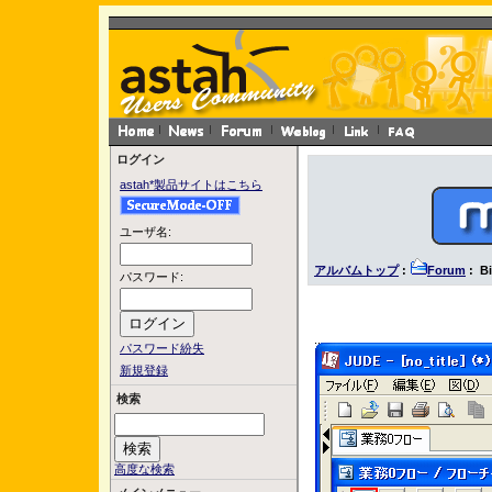
ログイン
astah*製品サイトはこちら
ユーザ名:
アルバムトップ
:
Forum
: Bi
パスワード:
パスワード紛失
新規登録
検索
高度な検索