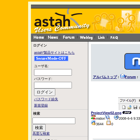
ログイン
astah*製品サイトはこちら
ユーザ名:
アルバムトップ
:
Forum
: 
パスワード:
パスワード紛失
新規登録
ProjectView02.png
検索
midori
2008-6-6 9:
3644
0
高度な検索