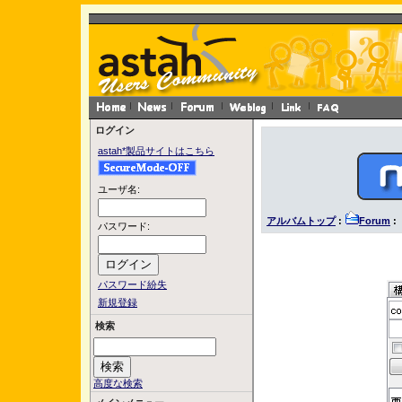
ログイン
astah*製品サイトはこちら
ユーザ名:
アルバムトップ
:
Forum
: 
パスワード:
パスワード紛失
新規登録
検索
高度な検索