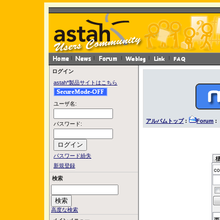
ログイン
astah*製品サイトはこちら
ユーザ名:
アルバムトップ
:
Forum
: 
パスワード:
パスワード紛失
新規登録
検索
高度な検索