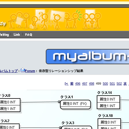
ルバムトップ
:
Forum
: 依存型リレーションシップ結果
[<
前
496
497
498
499
500
501
502
次