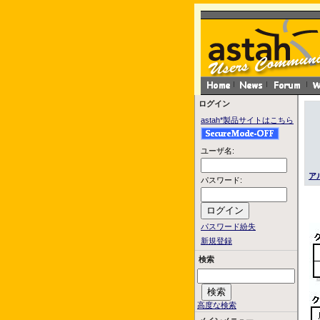
ログイン
astah*製品サイトはこちら
ユーザ名:
ア
パスワード:
パスワード紛失
新規登録
検索
高度な検索