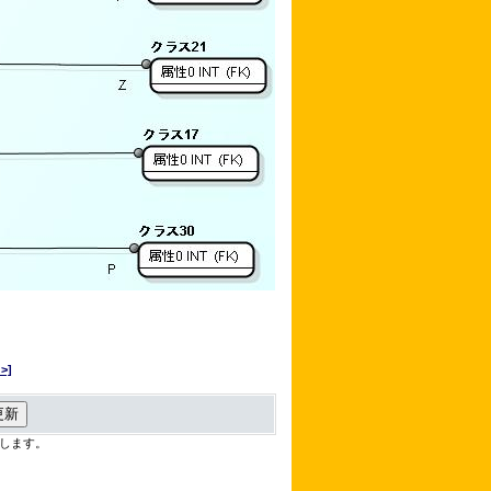
>]
します。