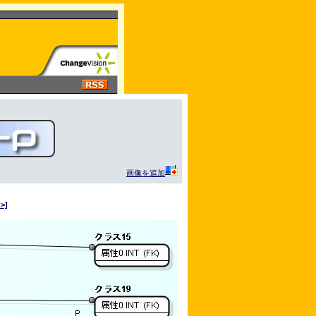
画像を追加
>]