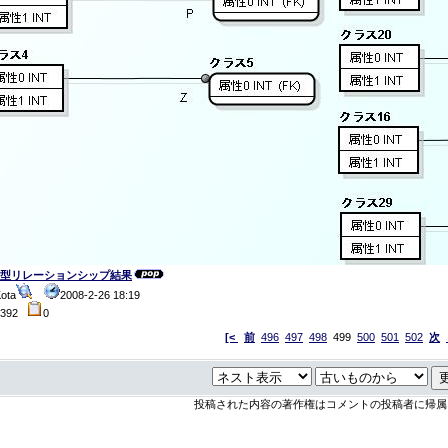
型リレーションシップ結果
ota
2008-2-26 18:19
4392
0
[<
前
496
497
498
499
500
501
502
次
投稿された内容の著作権はコメントの投稿者に帰属