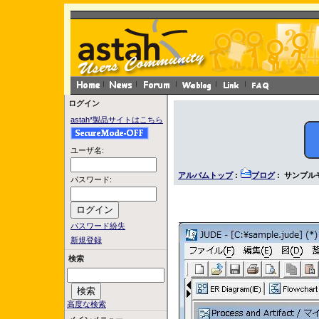
ログイン
astah*製品サイトはこちら
ユーザ名:
アルバムトップ
:
ブログ
: サンプル
パスワード:
パスワード紛失
新規登録
検索
高度な検索