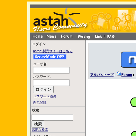
ログイン
astah*製品サイトはこちら
ユーザ名:
アルバムトップ
:
Forum
:
パスワード:
パスワード紛失
新規登録
検索
高度な検索