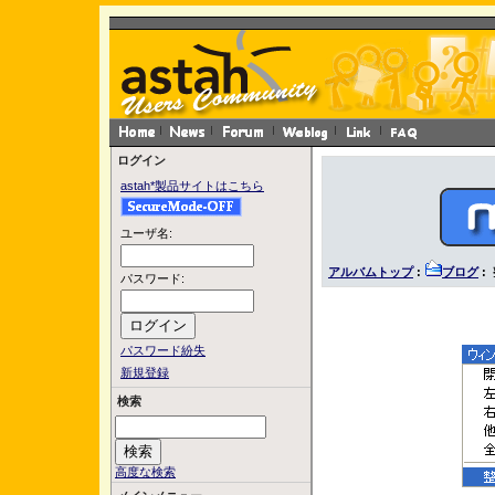
ログイン
astah*製品サイトはこちら
ユーザ名:
アルバムトップ
:
ブログ
:
パスワード:
パスワード紛失
新規登録
検索
高度な検索