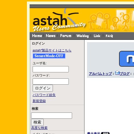
ログイン
astah*製品サイトはこちら
ユーザ名:
アルバムトップ
:
ブログ
:
パスワード:
パスワード紛失
新規登録
検索
高度な検索
最大表示