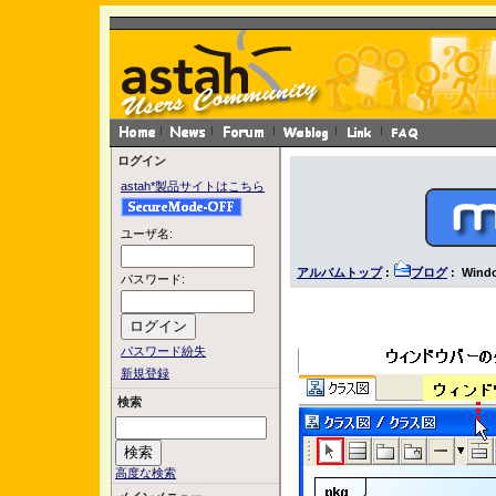
ログイン
astah*製品サイトはこちら
ユーザ名:
アルバムトップ
:
ブログ
: Wind
パスワード:
パスワード紛失
新規登録
検索
高度な検索