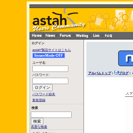
ログイン
astah*製品サイトはこちら
ユーザ名:
アルバムトップ
:
ブログ
: 
パスワード:
パスワード紛失
新規登録
検索
高度な検索