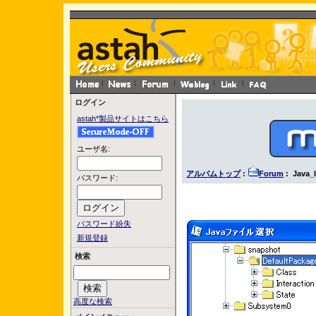
ログイン
astah*製品サイトはこちら
ユーザ名:
アルバムトップ
:
Forum
: Java_
パスワード:
パスワード紛失
新規登録
検索
高度な検索