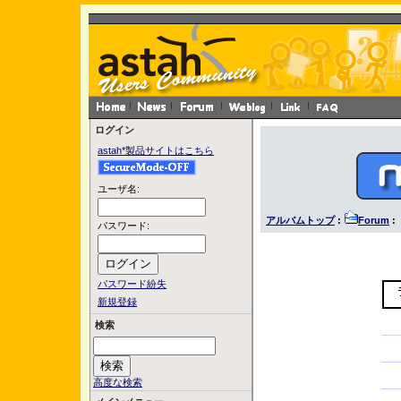
ログイン
astah*製品サイトはこちら
ユーザ名:
アルバムトップ
:
Forum
:
パスワード:
パスワード紛失
新規登録
検索
高度な検索