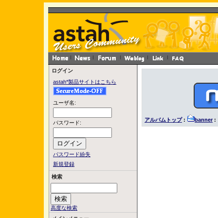
ログイン
astah*製品サイトはこちら
ユーザ名:
アルバムトップ
:
banner
:
パスワード:
パスワード紛失
新規登録
検索
高度な検索