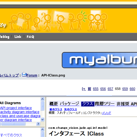
ルバムトップ
:
Forum
: API-IClass.png
[<
前
655
656
657
658
659
660