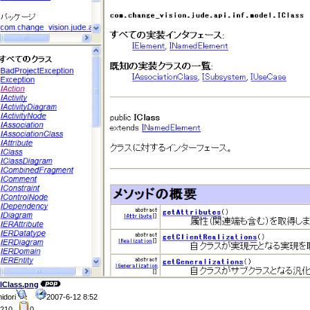
-IClass.png
idori
2007-6-12 8:52
4210
0