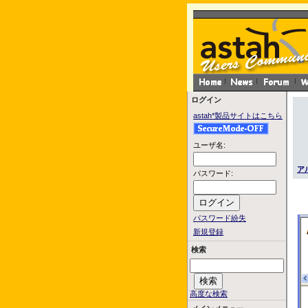
ログイン
astah*製品サイトはこちら
ユーザ名:
ア
パスワード:
パスワード紛失
新規登録
検索
高度な検索