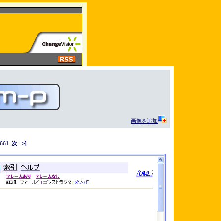
画像を追加
661
次
>]