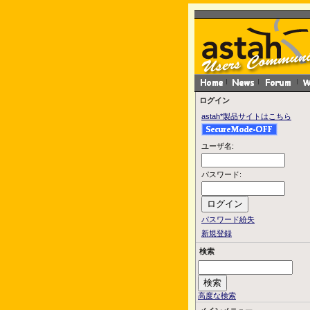
ログイン
astah*製品サイトはこちら
ユーザ名:
パスワード:
パスワード紛失
新規登録
検索
高度な検索