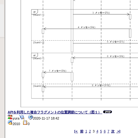
APIを利用した複合フラグメントの位置調節について（図１）
yura
2020-11-17 18:42
2010
0
[<
前
1
2
3
4
5
6
7
次
>]