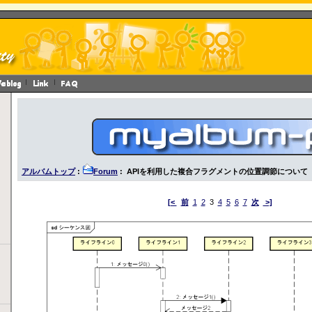
アルバムトップ
:
Forum
: APIを利用した複合フラグメントの位置調節について
[<
前
1
2
3
4
5
6
7
次
>]