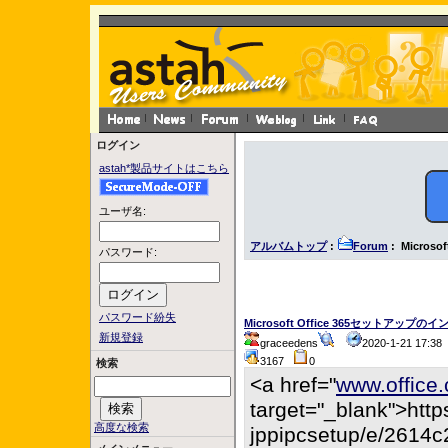
ログイン
astah*製品サイトはこちら
ユーザ名:
アルバムトップ
:
Forum
: Micro
パスワード:
パスワード紛失
Microsoft Office 365セットアップ
新規登録
graceedens
2020-1-21 17:3
3167
0
検索
<a href="
www.office.
target="_blank">https
高度な検索
jppipcsetup/e/2614