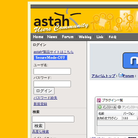
ログイン
astah*製品サイトはこちら
ユーザ名:
アルバムトップ
:
Forum
:
パスワード:
パスワード紛失
新規登録
検索
高度な検索