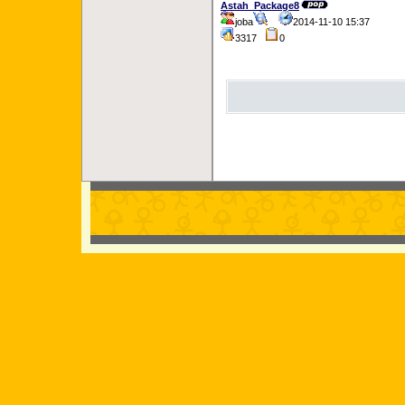
Astah_Package8
joba
2014-11-10 15:37
3317
0