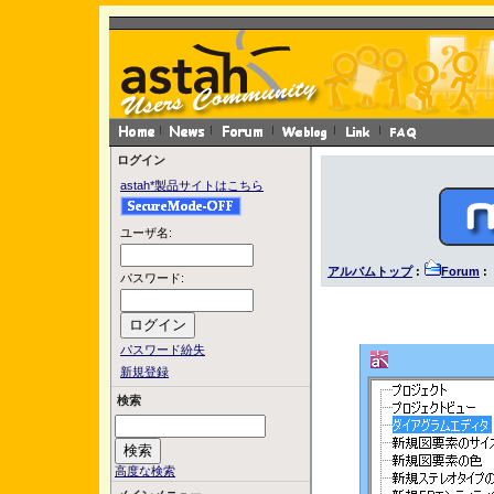
ログイン
astah*製品サイトはこちら
ユーザ名:
アルバムトップ
:
Forum
: 
パスワード:
パスワード紛失
新規登録
検索
高度な検索