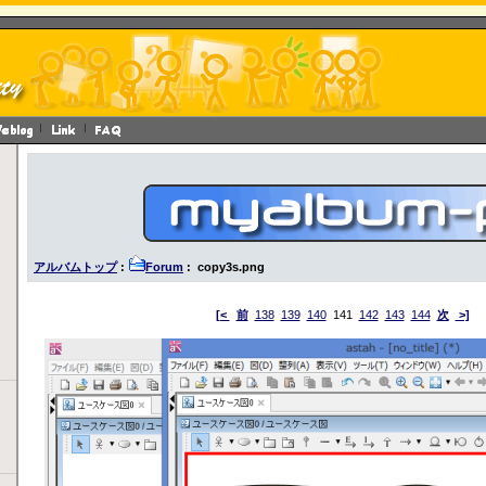
アルバムトップ
:
Forum
: copy3s.png
[<
前
138
139
140
141
142
143
144
次
>]