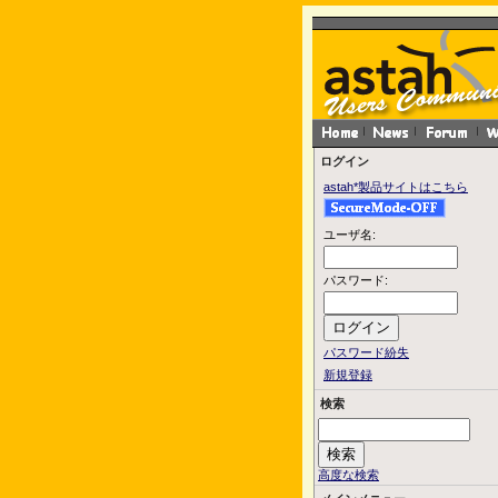
ログイン
astah*製品サイトはこちら
ユーザ名:
パスワード:
パスワード紛失
新規登録
検索
高度な検索