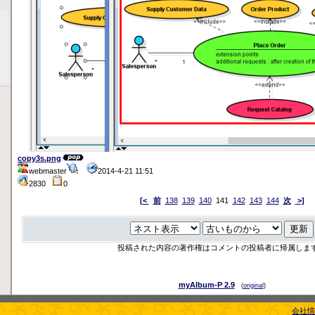
copy3s.png
webmaster
2014-4-21 11:51
2830
0
[<
前
138
139
140
141
142
143
144
次
>]
投稿された内容の著作権はコメントの投稿者に帰属しま
myAlbum-P 2.9
(
original
)
会社情