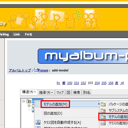
アルバムトップ
:
Forum
: add-model
[<
前
150
151
152
153
154
155
156
次
>]