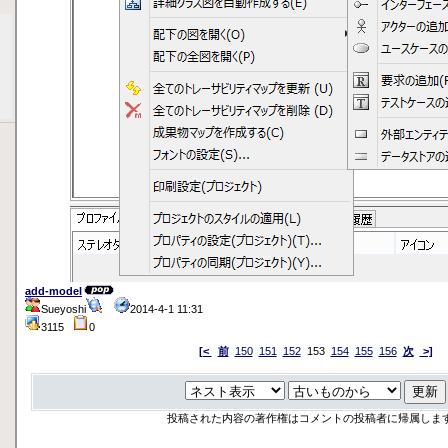
add-model
Sueyoshi
2014-4-1 11:31
3115
0
[<
前
150
151
152
153
154
155
156
次
>]
投稿された内容の著作権はコメントの投稿者に帰属しま