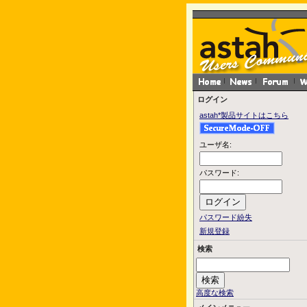
ログイン
astah*製品サイトはこちら
ユーザ名:
パスワード:
パスワード紛失
新規登録
検索
高度な検索