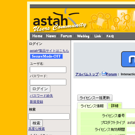
ログイン
astah*製品サイトはこちら
ユーザ名:
アルバムトップ
:
Forum
: Interact
パスワード:
パスワード紛失
新規登録
検索
高度な検索