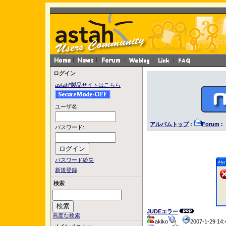
ログイン
astah*製品サイトはこちら
ユーザ名:
アルバムトップ
:
Forum
:
パスワード:
パスワード紛失
新規登録
検索
JUDEエラー
高度な検索
akiko
2007-1-29 1