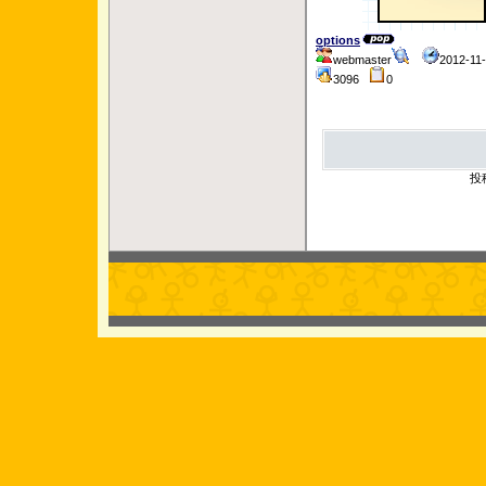
options
webmaster
2012-11
3096
0
投