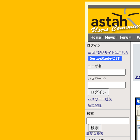
ログイン
astah*製品サイトはこちら
ユーザ名:
ア
パスワード:
パスワード紛失
新規登録
検索
高度な検索