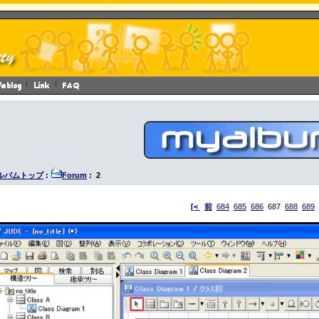
ルバムトップ
:
Forum
: 2
[<
前
684
685
686
687
688
689