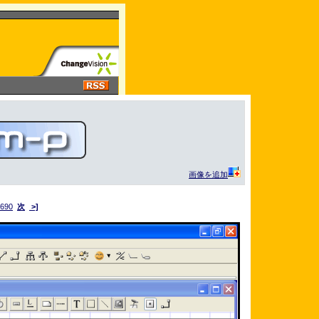
画像を追加
690
次
>]