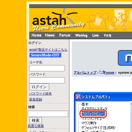
ログイン
astah*製品サイトはこちら
ユーザ名:
アルバムトップ
:
Forum
: system pr
パスワード:
パスワード紛失
新規登録
検索
高度な検索