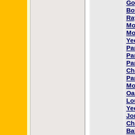
Go
Bo
Ra
Mo
Mo
Ye
Pa
Pa
Pa
Ch
Pa
Mo
Oa
Lo
Ye
Jo
Ch
Ba