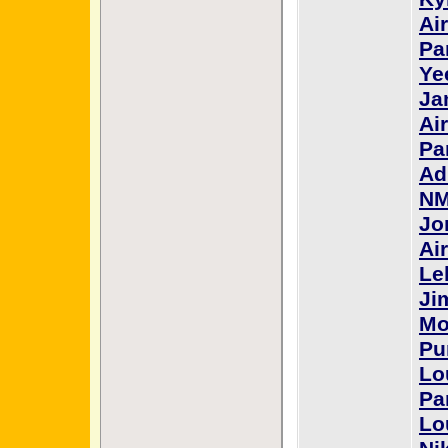
Ai
Pa
Ye
Ja
Ai
Pa
Ad
NM
Jo
Ai
Le
Ji
Mo
Pu
Lo
Pa
Lo