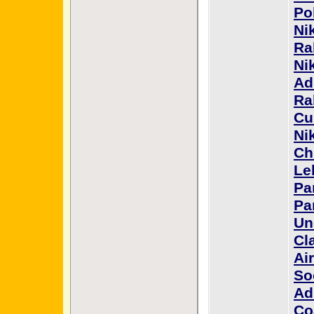
Po
Ni
Ra
Ni
Ad
Ra
Cu
Ni
Ch
Le
Pa
Pa
Un
Cl
Ai
So
Ad
Co