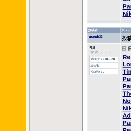
Pa
Ni
投稿者
スレッ
grantb33
投
R
常連
Re
登録日:
2018-3-28
Lo
居住地:
Ti
投稿数:
66
Pa
Pa
Th
No
Ni
Ad
Pa
Pa