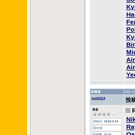
Ky
Ha
Fe
Po
Ky
Bi
Mi
Ai
Ai
Ye
投稿者
スレッ
joek0114
投
R
長老
Ni
登録日:
2018-3-16
Ra
居住地:
Oa
投稿数:
4118