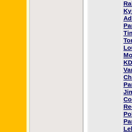
Ra
Ky
Ad
Pa
Ti
To
Lo
Mo
KD
Va
Ch
Pa
Ji
Co
Re
Po
Pa
Le