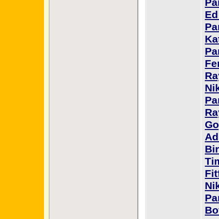
Pa
Ed
Pa
Ka
Pa
Fe
Ra
Ni
Pa
Ra
Go
Ad
Bi
Ti
Fi
Ni
Pa
Bo