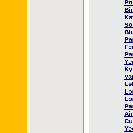
Po
Bi
Ka
So
Bl
Pa
Fe
Pa
Ye
Ky
Va
Le
Lo
Lo
Pa
Ai
Cu
Ye