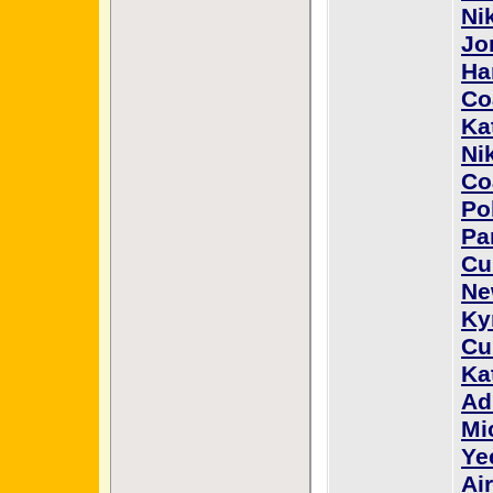
Ni
Jo
Ha
Co
Ka
Ni
Co
Po
Pa
Cu
Ne
Ky
Cu
Ka
Ad
Mi
Ye
Ai