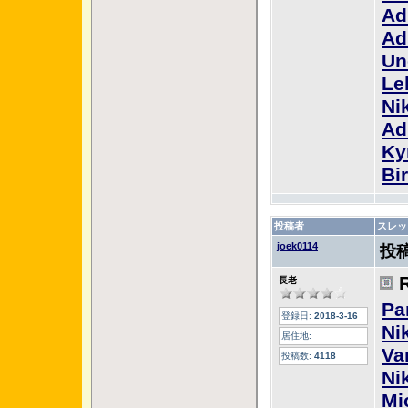
Ad
Ad
Un
Le
Ni
Ad
Ky
Bi
投稿者
スレッ
joek0114
投
R
長老
Pa
登録日:
2018-3-16
Ni
居住地:
Va
投稿数:
4118
Ni
Mi