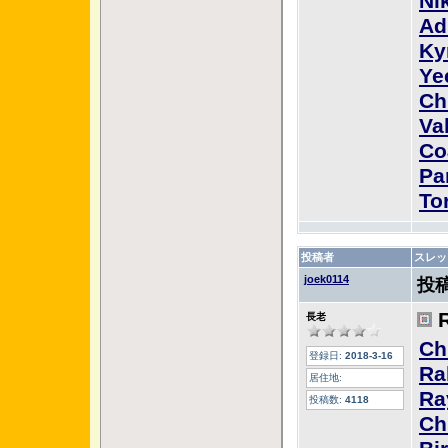
Ni
Ad
Ky
Ye
Ch
Va
Co
Pa
To
投稿者
スレッ
joek0114
投
R
長老
Ch
登録日:
2018-3-16
Ra
居住地:
Ra
投稿数:
4118
Ch