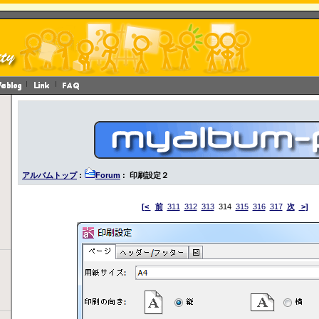
アルバムトップ
:
Forum
: 印刷設定２
[<
前
311
312
313
314
315
316
317
次
>]