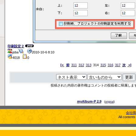
印刷設定２
joba
2010-10-6 8:10
4018
0
[<
前
311
312
313
314
315
316
317
次
>]
投稿された内容の著作権はコメントの投稿者に帰属しま
myAlbum-P 2.9
(
original
)
会社情
All content