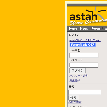
ログイン
astah*製品サイトはこちら
ユーザ名:
パスワード:
パスワード紛失
新規登録
検索
高度な検索