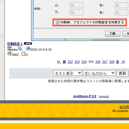
印刷設定１
joba
2010-10-6 8:10
3662
0
[<
前
312
313
314
315
316
317
318
次
>]
投稿された内容の著作権はコメントの投稿者に帰属しま
myAlbum-P 2.9
(
original
)
会社情
All content