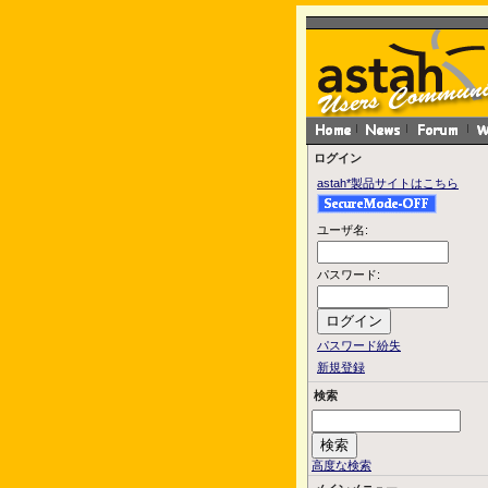
ログイン
astah*製品サイトはこちら
ユーザ名:
パスワード:
パスワード紛失
新規登録
検索
高度な検索