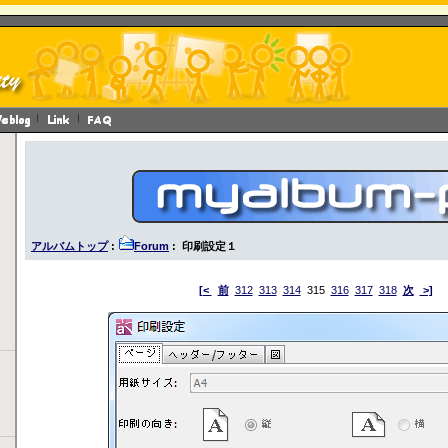
アルバムトップ
:
Forum
: 印刷設定１
[<
前
312
313
314
315
316
317
318
次
>]