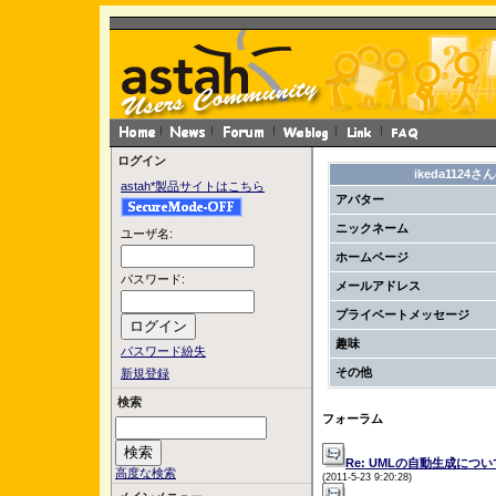
ログイン
ikeda1124
astah*製品サイトはこちら
アバター
ニックネーム
ユーザ名:
ホームページ
パスワード:
メールアドレス
プライベートメッセージ
趣味
パスワード紛失
その他
新規登録
検索
フォーラム
Re: UMLの自動生成につい
高度な検索
(2011-5-23 9:20:28)