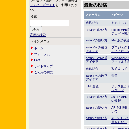
ライセンス登録、サポート更新は
最近の投稿
メンバーズサイト
をご利用くださ
い。
フォーラム
トピック
検索
自己紹介
初めまして
astah*の使い方
Plugin
アログを表
高度な検索
astah*の使い方
Mac版の英
メインメニュー
astah*への改善
プロジェク
ホーム
アイデア
るようにし
フォーラム
astah*への改善
Window
FAQ
アイデア
ファイルを
サイトマップ
自己紹介
改めまして
ご利用の前に
astah*への改善
要望
アイデア
UML全般
クラス図から
ッケージ
astah*の使い方
astah*
の取得
astah*の使い方
APIを利
いて
astah*の使い方
APIを使
書きたい。
astah*の使い方
フローチャ