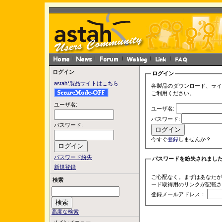
ログイン
ログイン
astah*製品サイトはこちら
各製品のダウンロード、ライ
ご利用ください。
ユーザ名:
ユーザ名:
パスワード:
パスワード:
今すぐ
登録
しませんか？
パスワード紛失
パスワードを紛失されまし
新規登録
ご心配なく。まずはあなたが
検索
ード取得用のリンクが記載さ
登録メールアドレス：
高度な検索