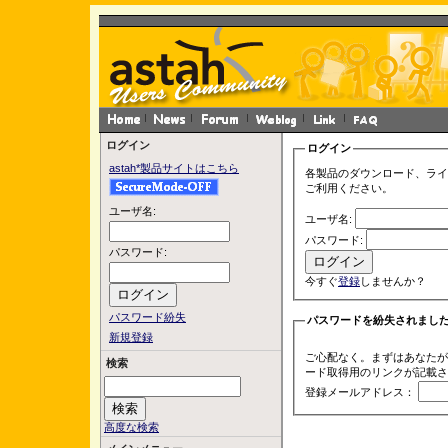
ログイン
ログイン
astah*製品サイトはこちら
各製品のダウンロード、ライ
ご利用ください。
ユーザ名:
ユーザ名:
パスワード:
パスワード:
今すぐ
登録
しませんか？
パスワード紛失
パスワードを紛失されまし
新規登録
ご心配なく。まずはあなたが
検索
ード取得用のリンクが記載さ
登録メールアドレス：
高度な検索