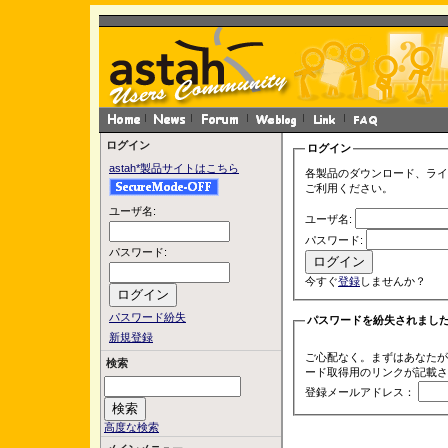
ログイン
ログイン
astah*製品サイトはこちら
各製品のダウンロード、ライ
ご利用ください。
ユーザ名:
ユーザ名:
パスワード:
パスワード:
今すぐ
登録
しませんか？
パスワード紛失
パスワードを紛失されまし
新規登録
ご心配なく。まずはあなたが
検索
ード取得用のリンクが記載さ
登録メールアドレス：
高度な検索