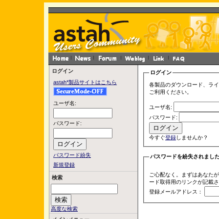
ログイン
ログイン
astah*製品サイトはこちら
各製品のダウンロード、ライ
ご利用ください。
ユーザ名:
ユーザ名:
パスワード:
パスワード:
今すぐ
登録
しませんか？
パスワード紛失
パスワードを紛失されまし
新規登録
ご心配なく。まずはあなたが
検索
ード取得用のリンクが記載さ
登録メールアドレス：
高度な検索