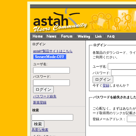
ログイン
ログイン
astah*製品サイトはこちら
各製品のダウンロード、ライ
ご利用ください。
ユーザ名:
ユーザ名:
パスワード:
パスワード:
今すぐ
登録
しませんか？
パスワード紛失
パスワードを紛失されまし
新規登録
ご心配なく。まずはあなたが
検索
ード取得用のリンクが記載さ
登録メールアドレス：
高度な検索